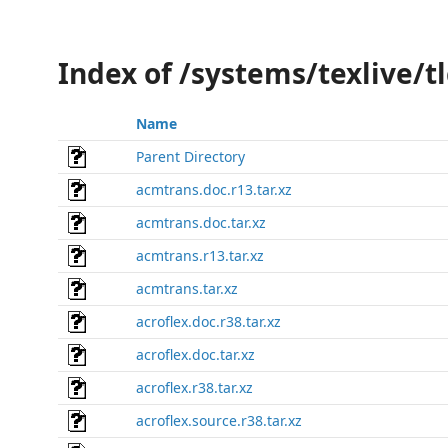
Index of /systems/texlive/t
Name
Parent Directory
acmtrans.doc.r13.tar.xz
acmtrans.doc.tar.xz
acmtrans.r13.tar.xz
acmtrans.tar.xz
acroflex.doc.r38.tar.xz
acroflex.doc.tar.xz
acroflex.r38.tar.xz
acroflex.source.r38.tar.xz