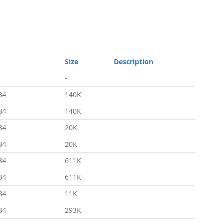
Size
Description
-
34
140K
34
140K
34
20K
34
20K
34
611K
34
611K
34
11K
34
293K